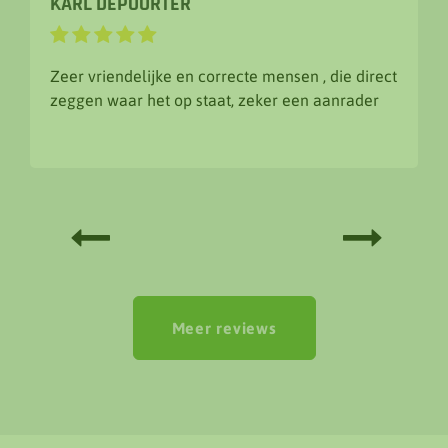
BRONCO DEPREZ
te mensen , die direct
Een top zaak ongelooflijk? maar 
 zeker een aanrader
te veel gevraagd. Degelijke uitleg
vriendelijk.
Meer reviews