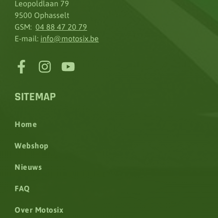
Leopoldlaan 79
9500 Ophasselt
GSM:
04 88 47 20 79
E-mail:
info@motosix.be
SITEMAP
Home
Webshop
Nieuws
FAQ
Over Motosix